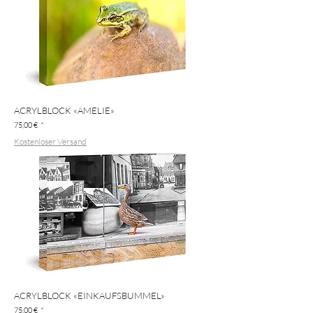
ACRYLBLOCK «AMELIE»
Preis
75,00 €
Kostenloser Versand
ACRYLBLOCK «EINKAUFSBUMMEL»
Preis
75,00 €