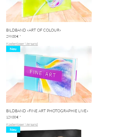
BILDBAND «ART OF COLOUR»
Preis
299,00 €
Kostenloser Versand
Neu
BILDBAND «FINE ART PHOTOGRAPHIE LIVE»
Preis
129,00 €
Kostenloser Versand
Neu