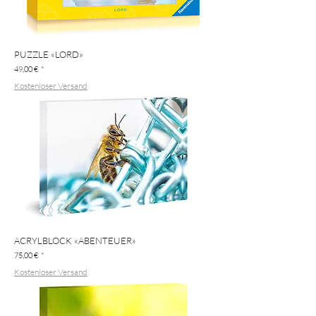
PUZZLE «LORD»
Preis
49,00 €
Kostenloser Versand
ACRYLBLOCK «ABENTEUER»
Preis
75,00 €
Kostenloser Versand