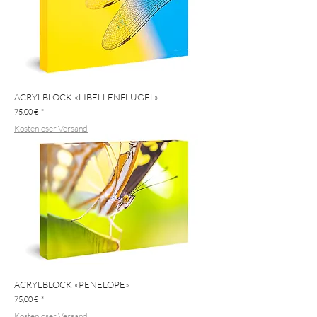
ACRYLBLOCK «LIBELLENFLÜGEL»
Preis
75,00 €
Kostenloser Versand
ACRYLBLOCK «PENELOPE»
Preis
75,00 €
Kostenloser Versand