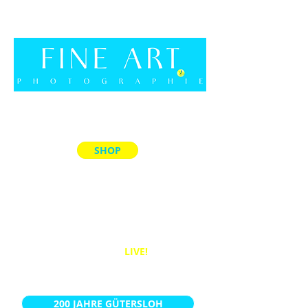
SHOP
ALLE PRODUKTE
MEMORY-SPIELE
ACRYL-BLÖCKE
PUZZLES
BÜCHER
WANDBILDER
LIVE!
KALENDER
200 JAHRE GÜTERSLOH