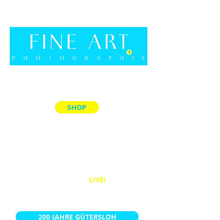
SHOP
ALLE PRODUKTE
MEMORY-SPIELE
ACRYL-BLÖCKE
PUZZLES
BÜCHER
WANDBILDER
LIVE!
KALENDER
200 JAHRE GÜTERSLOH