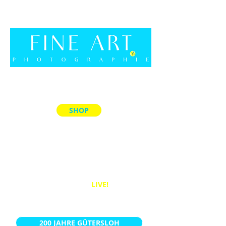
SHOP
ALLE PRODUKTE
MEMORY-SPIELE
ACRYL-BLÖCKE
PUZZLES
BÜCHER
WANDBILDER
LIVE!
KALENDER
200 JAHRE GÜTERSLOH