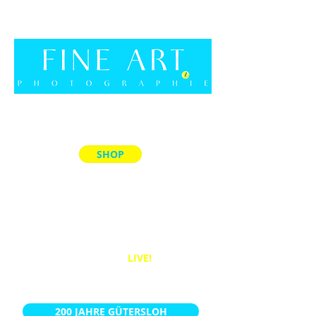
SHOP
ALLE PRODUKTE
MEMORY-SPIELE
ACRYL-BLÖCKE
PUZZLES
BÜCHER
WANDBILDER
LIVE!
KALENDER
200 JAHRE GÜTERSLOH