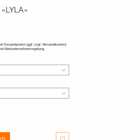
 «LYLA»
rb