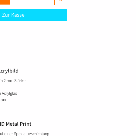
Zur Kasse
Acrylbild
 in 2 mm Stärke
 Acrylglas
bond
HD Metal Print
uf einer Spezialbeschichtung