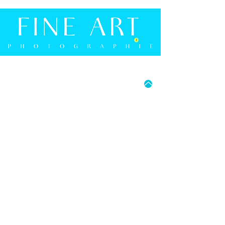
(s. Abb.)
50226 Frechen
-
Ab
90x60cm: Aluminium-Schiene umlaufend (s.
Deutschland
Abb.)
E-Mail: info@whitewall.com
MO - FR: 15:00 UHR - 18:00 UHR
SA: 9:30 UHR - 16:00 UHR
05241 9274594
FRANK BERGMANN PHOTOGRAPHIE
BERLINER STRASSE 2B
D-33330 GÜTERSLOH
E-MAIL: INFO@FRANK-BERGMANN.DE