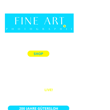
SHOP
ALLE PRODUKTE
MEMORY-SPIELE
ACRYL-BLÖCKE
PUZZLES
BÜCHER
WANDBILDER
LIVE!
KALENDER
200 JAHRE GÜTERSLOH