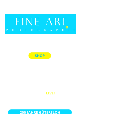
SHOP
ALLE PRODUKTE
MEMORY-SPIELE
ACRYL-BLÖCKE
PUZZLES
BÜCHER
WANDBILDER
LIVE!
KALENDER
200 JAHRE GÜTERSLOH