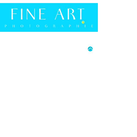
(s. Abb.)
50226 Frechen
-
Ab
90x60cm: Aluminium-Schiene umlaufend (s.
Deutschland
Abb.)
E-Mail: info@whitewall.com
MO - FR: 15:00 UHR - 18:00 UHR
SA: 9:30 UHR - 16:00 UHR
05241 9274594
FRANK BERGMANN PHOTOGRAPHIE
BERLINER STRASSE 2B
D-33330 GÜTERSLOH
E-MAIL: INFO@FRANK-BERGMANN.DE