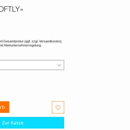
OFTLY»
rb
Zur Kasse