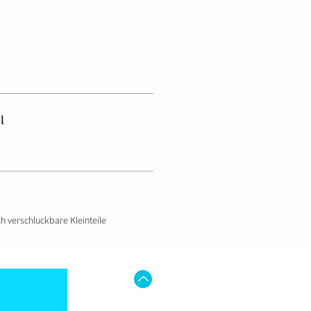
l
h verschluckbare Kleinteile