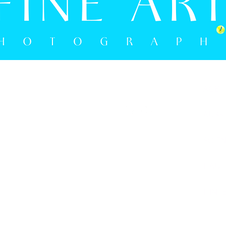
MO - FR: 15:00 UHR - 18:00 UHR
AGB
SA: 9:30 UHR - 16:00 UHR
05241 9274594
AUSS
SO E
FRANK BERGMANN PHOTOGRAPHIE
BERLINER STRASSE 2B
HÄUFI
D-33330 GÜTERSLOH
E-MAIL: INFO@FRANK-BERGMANN.DE
HINT