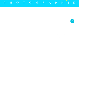
MO - FR: 15:00 UHR - 18:00 UHR
SA: 9:30 UHR - 16:00 UHR
05241 9274594
FRANK BERGMANN PHOTOGRAPHIE
BERLINER STRASSE 2B
D-33330 GÜTERSLOH
E-MAIL: INFO@FRANK-BERGMANN.DE
IMPRESSUM
DATENSCHUTZ