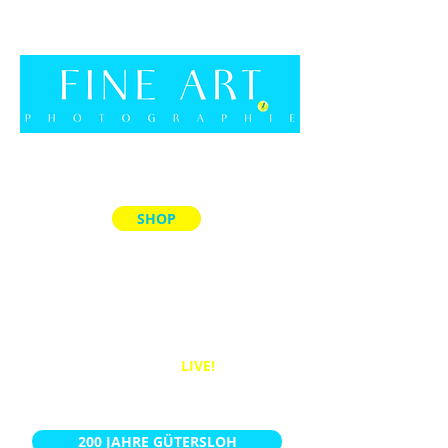
SHOP
ALLE PRODUKTE
MEMORY-SPIELE
ACRYL-BLÖCKE
PUZZLES
BÜCHER
WANDBILDER
LIVE!
KALENDER
200 JAHRE GÜTERSLOH