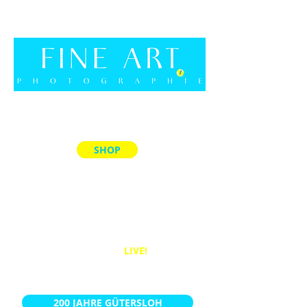
SHOP
ALLE PRODUKTE
MEMORY-SPIELE
ACRYL-BLÖCKE
PUZZLES
BÜCHER
WANDBILDER
LIVE!
KALENDER
200 JAHRE GÜTERSLOH