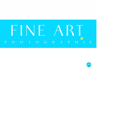
FLYERALARM GmbH
Alfred-Nobel-Str. 18
97080 Würzburg
E-Mail: info@flyeralarm.de
MO - FR: 15:00 UHR - 18:00 UHR
SA: 9:30 UHR - 16:00 UHR
05241 9274594
FRANK BERGMANN PHOTOGRAPHIE
BERLINER STRASSE 2B
D-33330 GÜTERSLOH
E-MAIL: INFO@FRANK-BERGMANN.DE