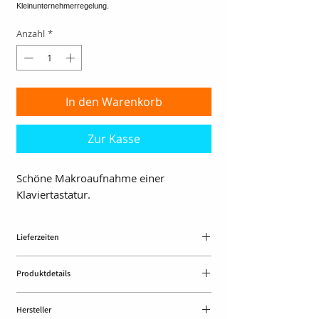
Anzahl
*
In den Warenkorb
Zur Kasse
Schöne Makroaufnahme einer
Klaviertastatur.
Lieferzeiten
ca. 3 Tage
Produktdetails
- DIN A6 (14,8 x 10,5 cm)
Hersteller
- 300 g Bilderdruck seidenglänzend