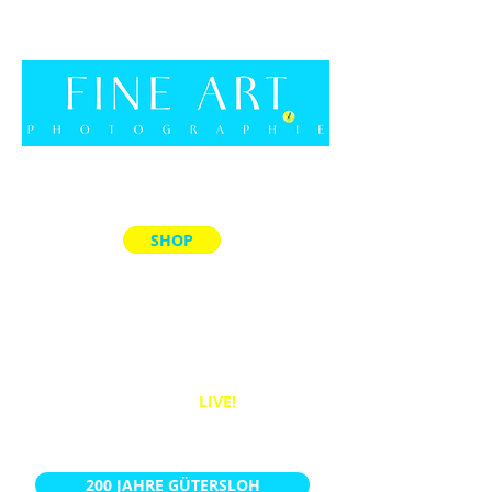
SHOP
ALLE PRODUKTE
MEMORY-SPIELE
ACRYL-BLÖCKE
PUZZLES
BÜCHER
WANDBILDER
LIVE!
KALENDER
200 JAHRE GÜTERSLOH