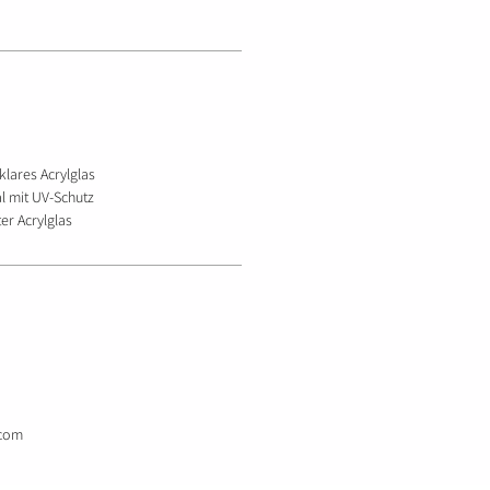
lklares Acrylglas
l mit UV-Schutz
er Acrylglas
.com