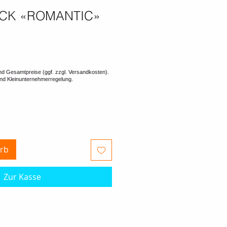
CK «ROMANTIC»
rb
Zur Kasse