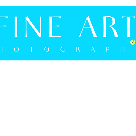
MO - FR: 15:00 UHR - 18:00 UHR
AGB
SA: 9:30 UHR - 16:00 UHR
05241 9274594
AUSS
SO E
FRANK BERGMANN PHOTOGRAPHIE
BERLINER STRASSE 2B
HÄUFI
D-33330 GÜTERSLOH