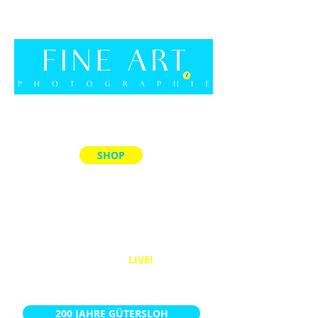
SHOP
ALLE PRODUKTE
MEMORY-SPIELE
ACRYL-BLÖCKE
PUZZLES
BÜCHER
WANDBILDER
LIVE!
KALENDER
200 JAHRE GÜTERSLOH