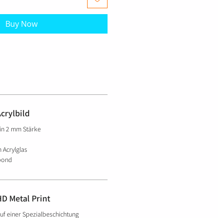
Buy Now
Acrylbild
 in 2 mm Stärke
 Acrylglas
bond
HD Metal Print
uf einer Spezialbeschichtung