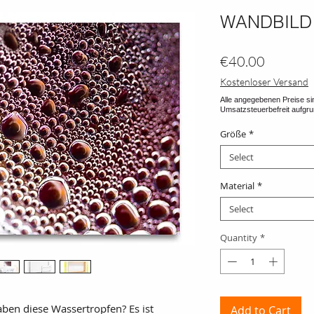
WANDBILD
Price
€40.00
Kostenloser Versand
Größe
*
Select
Material
*
Select
Quantity
*
ben diese Wassertropfen? Es ist
Add to Cart