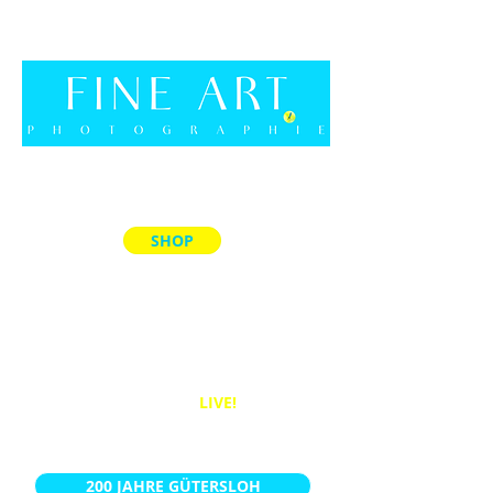
SHOP
ALLE PRODUKTE
MEMORY-SPIELE
ACRYL-BLÖCKE
PUZZLES
BÜCHER
WANDBILDER
LIVE!
KALENDER
200 JAHRE GÜTERSLOH