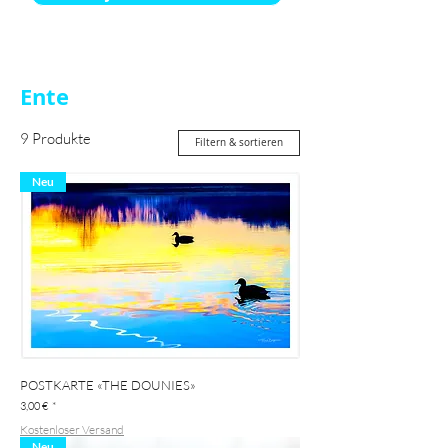
Ente
9 Produkte
Filtern & sortieren
Neu
POSTKARTE «THE DOUNIES»
Preis
3,00 €
Kostenloser Versand
Neu