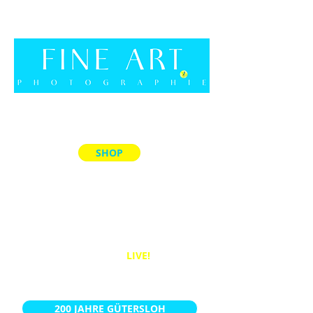
SHOP
ALLE PRODUKTE
MEMORY-SPIELE
ACRYL-BLÖCKE
PUZZLES
BÜCHER
WANDBILDER
LIVE!
KALENDER
200 JAHRE GÜTERSLOH