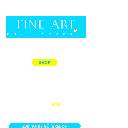
SHOP
ALLE PRODUKTE
MEMORY-SPIELE
ACRYL-BLÖCKE
PUZZLES
BÜCHER
WANDBILDER
LIVE!
KALENDER
200 JAHRE GÜTERSLOH