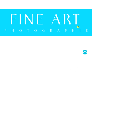
- 60x40cm: Aluminium-Schiene oben und unten
Europaallee 59
(s. Abb.)
50226 Frechen
-
Ab
90x60cm: Aluminium-Schiene umlaufend (s.
Deutschland
Abb.)
E-Mail: info@whitewall.com
MO - FR: 15:00 UHR - 18:00 UHR
SA: 9:30 UHR - 16:00 UHR
05241 9274594
FRANK BERGMANN PHOTOGRAPHIE
BERLINER STRASSE 2B
D-33330 GÜTERSLOH
E-MAIL: INFO@FRANK-BERGMANN.DE