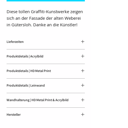
Diese tollen Graffiti-Kunstwerke zeigen
sich an der Fassade der alten Weberei
in Gütersloh. Danke an die Künstler!
Lieferzeiten
ca. 10 Tage
Produktdetails | Acrylbild
- Glänzendes Acrylglas in 2 mm Stärke
Produktdetails | HD Metal Print
- 8 kg/m²
- Fotoabzug hinter dem Acrylglas
- Hochwertiger Druck auf einer
- Rückwand aus Alu-Dibond
Produktdetails | Leinwand
Spezialbeschichtung
- Glänzend
- 20 mm Trägerrahmen
- 1 mm starke Aluminiumplatte
Wandhalterung | HD Metal Print & Acrylbild
- ca. 0,8 kg/m²
- 1,5 kg/m²
- Fichtenholz ausschließlich aus nachhaltiger
- 15x10cm: Keine Wandhalterung
Forstwirtschaft
Hersteller
- 30x20cm: Aluminium-Schiene oben und unten
- Motivrand umgeschlagen
(s. Abb.)
WhiteWall Media GmbH
- Matte Leinwand