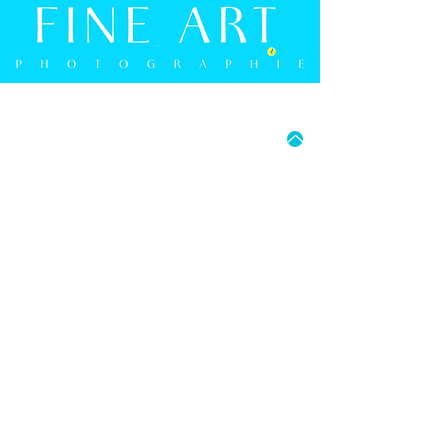
MO - FR: 15:00 UHR - 18:00 UHR
SA: 9:30 UHR - 16:00 UHR
05241 9274594
FRANK BERGMANN PHOTOGRAPHIE
BERLINER STRASSE 2B
D-33330 GÜTERSLOH
E-MAIL: INFO@FRANK-BERGMANN.DE
IMPRESSUM