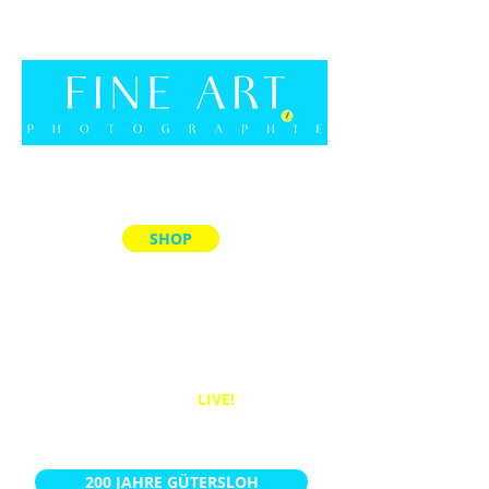
SHOP
ALLE PRODUKTE
MEMORY-SPIELE
ACRYL-BLÖCKE
PUZZLES
BÜCHER
WANDBILDER
LIVE!
KALENDER
200 JAHRE GÜTERSLOH