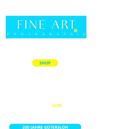
SHOP
ALLE PRODUKTE
MEMORY-SPIELE
ACRYL-BLÖCKE
PUZZLES
BÜCHER
WANDBILDER
LIVE!
KALENDER
200 JAHRE GÜTERSLOH