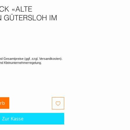
CK «ALTE
N GÜTERSLOH IM
rb
Zur Kasse