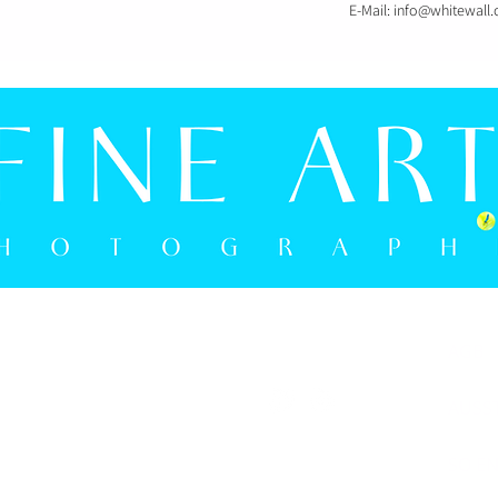
E-Mail: info@whitewall
MO - FR: 15:00 UHR - 18:00 UHR
AGB
SA: 9:30 UHR - 16:00 UHR
05241 9274594
AUSS
SO E
FRANK BERGMANN PHOTOGRAPHIE